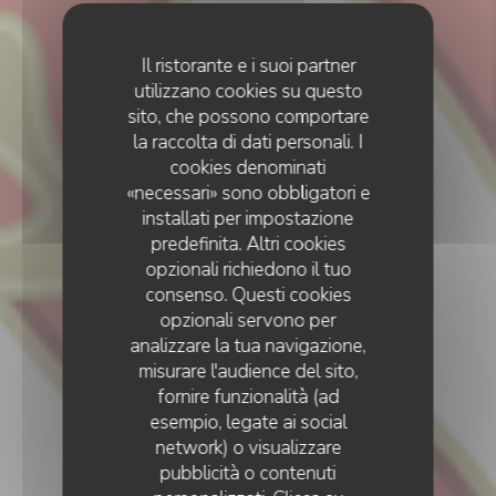
Il ristorante e i suoi partner
utilizzano cookies su questo
sito, che possono comportare
la raccolta di dati personali. I
cookies denominati
«necessari» sono obbligatori e
installati per impostazione
predefinita. Altri cookies
opzionali richiedono il tuo
consenso. Questi cookies
opzionali servono per
analizzare la tua navigazione,
misurare l'audience del sito,
fornire funzionalità (ad
esempio, legate ai social
ENOTECA
•
PARIS
network) o visualizzare
LE MISTRAL
pubblicità o contenuti
Le Mistral