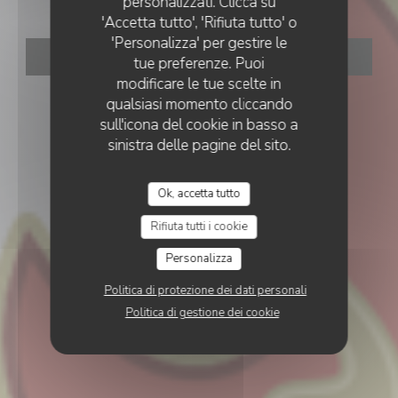
personalizzati. Clicca su
'Accetta tutto', 'Rifiuta tutto' o
'Personalizza' per gestire le
PRENOTA
tue preferenze. Puoi
modificare le tue scelte in
qualsiasi momento cliccando
sull'icona del cookie in basso a
sinistra delle pagine del sito.
Ok, accetta tutto
Rifiuta tutti i cookie
Personalizza
Politica di protezione dei dati personali
Politica di gestione dei cookie